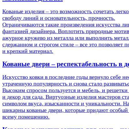
Кованые изделия – это возможность сочетать легко
свободу линий и основательность, прочность.
Ограничиваются такие произведения искусства л
фантазией дизайнера. Воплотить природные мотив
ажурное кружево из металла или выполнить метал
сдержанном и строгом стиле – все это позволяет 
и крепкий материал.
Кованые двери – респектабельность в д
Искусство ковки в последние годы вернуло себе не
утраченную популярность и снова стало развиватьс
Высоким спросом пользуется и мебель, и решетки 
и декор для сада. Виртуозные изделия мастеров ст
символом вкуса, изысканности и уникальности. Н
шикарны кованые двери, которые придают особый
всему помещению.